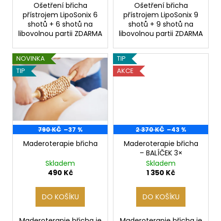
č
Ošetření břicha
Ošetření břicha
u
přístrojem LipoSonix 6
přístrojem LipoSonix 9
j
shotů + 6 shotů na
shotů + 9 shotů na
e
libovolnou partii ZDARMA
libovolnou partii ZDARMA
m
e
NOVINKA
TIP
TIP
AKCE
790 KČ
–37 %
2 370 KČ
–43 %
Maderoterapie břicha
Maderoterapie břicha
– BALÍČEK 3×
Skladem
Skladem
490 Kč
1 350 Kč
DO KOŠÍKU
DO KOŠÍKU
Maderoterapie břicha je
Maderoterapie břicha je