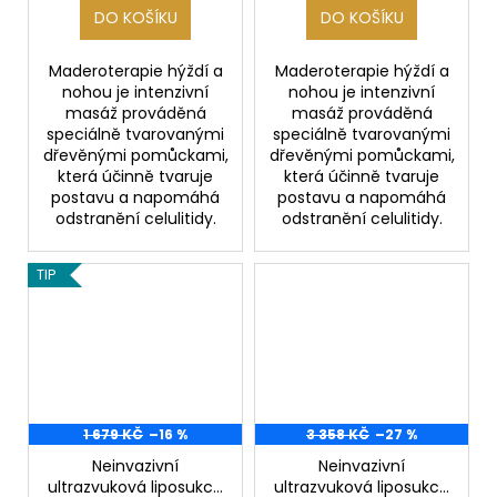
DO KOŠÍKU
DO KOŠÍKU
Maderoterapie hýždí a
Maderoterapie hýždí a
nohou je intenzivní
nohou je intenzivní
masáž prováděná
masáž prováděná
speciálně tvarovanými
speciálně tvarovanými
dřevěnými pomůckami,
dřevěnými pomůckami,
která účinně tvaruje
která účinně tvaruje
postavu a napomáhá
postavu a napomáhá
odstranění celulitidy.
odstranění celulitidy.
TIP
1 679 KČ
–16 %
3 358 KČ
–27 %
Neinvazivní
Neinvazivní
ultrazvuková liposukce
ultrazvuková liposukce