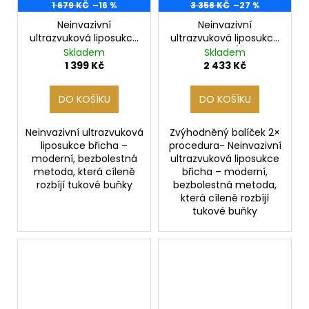
1 679 KČ
–16 %
3 358 KČ
–27 %
Neinvazivní
Neinvazivní
ultrazvuková liposukce
ultrazvuková liposukce
břicha
břicha- BALÍČEK 2x
Skladem
Skladem
1 399 Kč
2 433 Kč
DO KOŠÍKU
DO KOŠÍKU
Neinvazivní ultrazvuková
Zvýhodněný balíček 2×
liposukce břicha –
procedura- Neinvazivní
moderní, bezbolestná
ultrazvuková liposukce
metoda, která cíleně
břicha – moderní,
rozbíjí tukové buňky
bezbolestná metoda,
která cíleně rozbíjí
tukové buňky