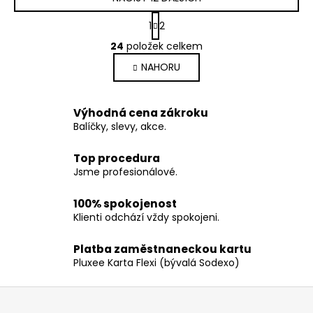
S
1
2
t
O
r
24
položek celkem
v
á
NAHORU
l
n
k
á
o
d
v
Výhodná cena zákroku
a
á
Balíčky, slevy, akce.
c
n
í
í
Top procedura
p
Jsme profesionálové.
r
v
100% spokojenost
k
Klienti odchází vždy spokojeni.
y
v
Platba zaměstnaneckou kartu
ý
Pluxee Karta Flexi (bývalá Sodexo)
p
i
Z
s