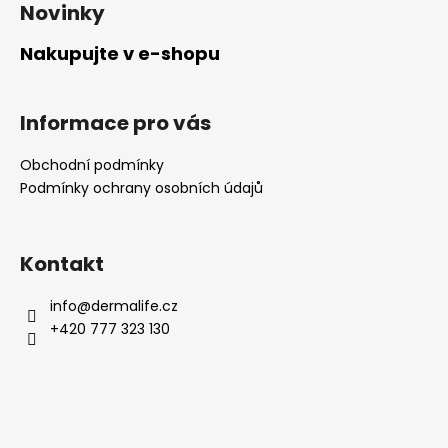
á
u
Novinky
p
a
Nakupujte v e-shopu
t
í
Informace pro vás
Obchodní podmínky
Podmínky ochrany osobních údajů
Kontakt
info
@
dermalife.cz
+420 777 323 130