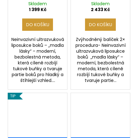
boků – „madla lásky“
boků „madla lásky“-
Skladem
Skladem
BALÍČEK 2x
1 399 Kč
2 433 Kč
DO KOŠÍKU
DO KOŠÍKU
Neinvazivní ultrazvuková
Zvýhodněný balíček 2×
liposukce boků – „madla
procedura- Neinvazivní
lásky“ – moderní,
ultrazvuková liposukce
bezbolestná metoda,
boků „madla lásky“ –
která cíleně rozbíjí
moderní, bezbolestná
tukové buňky a tvaruje
metoda, která cíleně
partie boků pro hladký a
rozbíjí tukové buňky a
štíhlejší vzhled....
tvaruje partie...
TIP