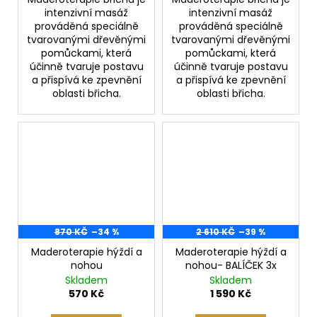
intenzivní masáž
intenzivní masáž
prováděná speciálně
prováděná speciálně
tvarovanými dřevěnými
tvarovanými dřevěnými
pomůckami, která
pomůckami, která
účinně tvaruje postavu
účinně tvaruje postavu
a přispívá ke zpevnění
a přispívá ke zpevnění
oblasti břicha.
oblasti břicha.
870 KČ
–34 %
2 610 KČ
–39 %
Maderoterapie hýždí a
Maderoterapie hýždí a
nohou
nohou- BALÍČEK 3x
Skladem
Skladem
570 Kč
1 590 Kč