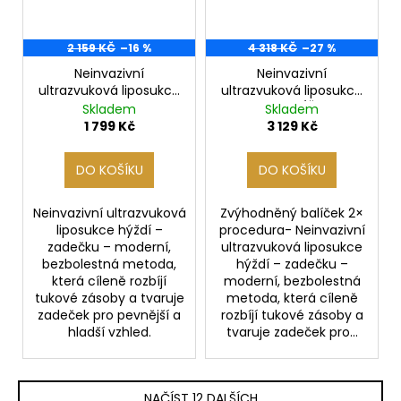
2 159 KČ
–16 %
4 318 KČ
–27 %
Neinvazivní
Neinvazivní
ultrazvuková liposukce
ultrazvuková liposukce
hýždí
hýždí- BALÍČEK 2x
Skladem
Skladem
1 799 Kč
3 129 Kč
DO KOŠÍKU
DO KOŠÍKU
Neinvazivní ultrazvuková
Zvýhodněný balíček 2×
liposukce hýždí –
procedura- Neinvazivní
zadečku – moderní,
ultrazvuková liposukce
bezbolestná metoda,
hýždí – zadečku –
která cíleně rozbíjí
moderní, bezbolestná
tukové zásoby a tvaruje
metoda, která cíleně
zadeček pro pevnější a
rozbíjí tukové zásoby a
hladší vzhled.
tvaruje zadeček pro...
NAČÍST 12 DALŠÍCH