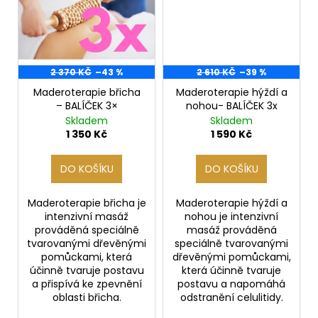
č
u
j
e
m
2 370 KČ
–43 %
2 610 KČ
–39 %
e
Maderoterapie břicha
Maderoterapie hýždí a
– BALÍČEK 3×
nohou- BALÍČEK 3x
Skladem
Skladem
1 350 Kč
1 590 Kč
DO KOŠÍKU
DO KOŠÍKU
Maderoterapie břicha je
Maderoterapie hýždí a
intenzivní masáž
nohou je intenzivní
prováděná speciálně
masáž prováděná
tvarovanými dřevěnými
speciálně tvarovanými
pomůckami, která
dřevěnými pomůckami,
účinně tvaruje postavu
která účinně tvaruje
a přispívá ke zpevnění
postavu a napomáhá
oblasti břicha.
odstranění celulitidy.