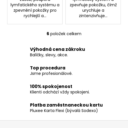
lymfatického systému a
zpevňuje pokožku, čímž
zpevnění pokožky pro
urychluje a
rychlejší a...
zintenzivňuje...
6
položek celkem
O
v
l
Výhodná cena zákroku
á
Balíčky, slevy, akce.
d
a
Top procedura
c
Jsme profesionálové.
í
p
100% spokojenost
Klienti odchází vždy spokojeni.
r
v
k
Platba zaměstnaneckou kartu
Pluxee Karta Flexi (bývalá Sodexo)
y
v
Z
ý