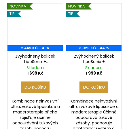
NOVINKA
NOVINKA
TIP
TIP
2 469 KČ
–31 %
3 029 KČ
–34 %
Zvýhodněný balíček
Zvýhodněný balíček
LipoSonix +
LipoSonix +
Maderoterapie břicha
Maderoterapie hýždí a
Skladem
Skladem
nohou
1 699 Kč
1 999 Kč
DO KOŠÍKU
DO KOŠÍKU
Kombinace neinvazivní
Kombinace neinvazivní
ultrazvukové liposukce a
ultrazvukové liposukce a
maderoterapie břicha
maderoterapie účinně
zajišťuje účinné
odbourává tukové
odbourávání tukových
zásoby, podporuje
zásob, podporu
lymfatický systém a