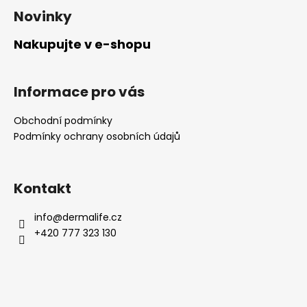
á
p
Novinky
i
p
s
a
Nakupujte v e-shopu
u
t
í
Informace pro vás
Obchodní podmínky
Podmínky ochrany osobních údajů
Kontakt
info
@
dermalife.cz
+420 777 323 130