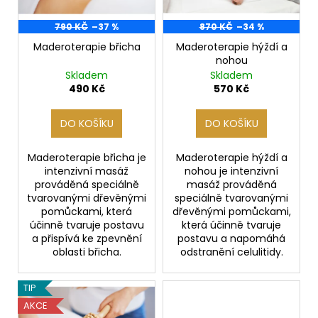
k
p
a
t
r
790 KČ
–37 %
870 KČ
–34 %
j
ů
o
Maderoterapie břicha
Maderoterapie hýždí a
í
nohou
d
t
Skladem
Skladem
u
?
490 Kč
570 Kč
k
t
DO KOŠÍKU
DO KOŠÍKU
ů
Maderoterapie břicha je
Maderoterapie hýždí a
HLEDAT
intenzivní masáž
nohou je intenzivní
prováděná speciálně
masáž prováděná
tvarovanými dřevěnými
speciálně tvarovanými
pomůckami, která
dřevěnými pomůckami,
D
účinně tvaruje postavu
která účinně tvaruje
a přispívá ke zpevnění
postavu a napomáhá
o
oblasti břicha.
odstranění celulitidy.
p
o
r
TIP
u
AKCE