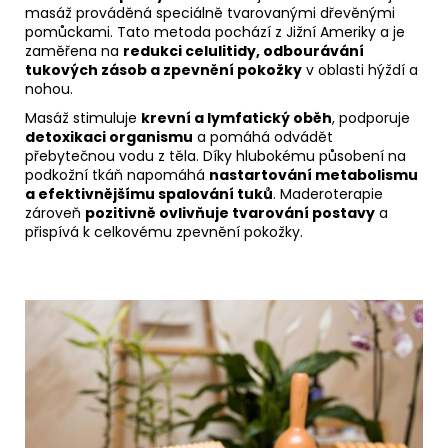
masáž prováděná speciálně tvarovanými dřevěnými
pomůckami. Tato metoda pochází z Jižní Ameriky a je
zaměřena na
redukci celulitidy, odbourávání
tukových zásob a zpevnění pokožky
v oblasti hýždí a
nohou.
Masáž stimuluje
krevní a lymfatický oběh
, podporuje
detoxikaci organismu
a pomáhá odvádět
přebytečnou vodu z těla. Díky hlubokému působení na
podkožní tkáň napomáhá
nastartování metabolismu
a efektivnějšímu spalování tuků
. Maderoterapie
zároveň
pozitivně ovlivňuje tvarování postavy
a
přispívá k celkovému zpevnění pokožky.