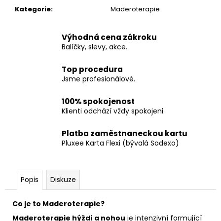
č
Kategorie
:
Maderoterapie
u
j
e
Výhodná cena zákroku
m
Balíčky, slevy, akce.
e
Top procedura
Jsme profesionálové.
100% spokojenost
Klienti odchází vždy spokojeni.
Platba zaměstnaneckou kartu
Pluxee Karta Flexi (bývalá Sodexo)
Popis
Diskuze
Co je to Maderoterapie?
Maderoterapie hýždí a nohou
je intenzivní formující