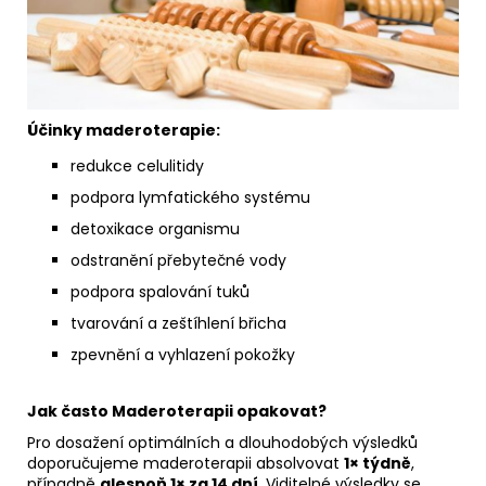
Účinky maderoterapie:
redukce celulitidy
podpora lymfatického systému
detoxikace organismu
odstranění přebytečné vody
podpora spalování tuků
tvarování a zeštíhlení břicha
zpevnění a vyhlazení pokožky
Jak často Maderoterapii opakovat?
Pro dosažení optimálních a dlouhodobých výsledků
doporučujeme maderoterapii absolvovat
1× týdně
,
případně
alespoň 1× za 14 dní
. Viditelné výsledky se