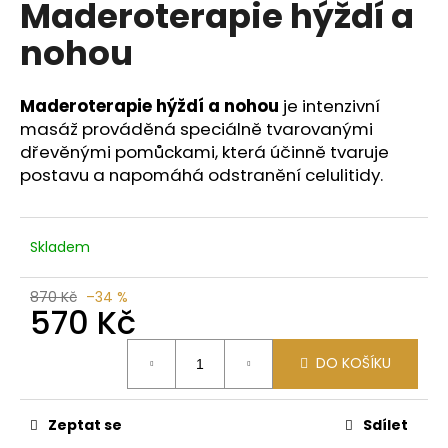
Maderoterapie hýždí a
a
nohou
j
í
t
Maderoterapie hýždí a nohou
je intenzivní
?
masáž prováděná speciálně tvarovanými
dřevěnými pomůckami, která účinně tvaruje
postavu a napomáhá odstranění celulitidy.
HLEDAT
Skladem
870 Kč
–34 %
570 Kč
D
o
Měrná
p
DO KOŠÍKU
cena:
o
r
Zeptat se
Sdílet
u