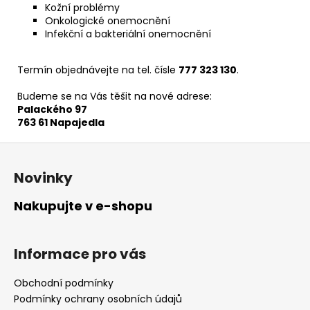
Kožní problémy
Onkologické onemocnění
Infekční a bakteriální onemocnění
Termín objednávejte na tel. čísle
777 323 130
.
Budeme se na Vás těšit na nové adrese:
Palackého 97
763 61 Napajedla
Z
á
Novinky
p
a
Nakupujte v e-shopu
t
í
Informace pro vás
Obchodní podmínky
Podmínky ochrany osobních údajů