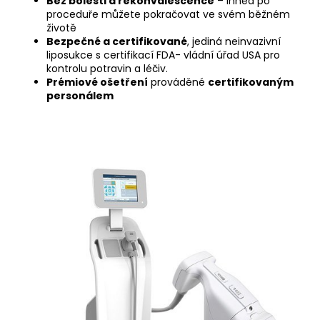
Bez bolesti a rekonvalescence
– ihned po
proceduře můžete pokračovat ve svém běžném
životě
Bezpečné a certifikované
, jediná neinvazivní
liposukce s certifikací FDA- vládní úřad USA pro
kontrolu potravin a léčiv.
Prémiové ošetření
prováděné
certifikovaným
personálem