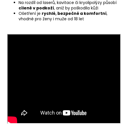
Na rozdíl od laserů, kavitace či kryolipolýzy působí
cíleně v podkoží
, aniž by poškodila kůži
Ošetření je
rychlé, bezpečné a komfortní
,
vhodné pro ženy i muže od 18 let