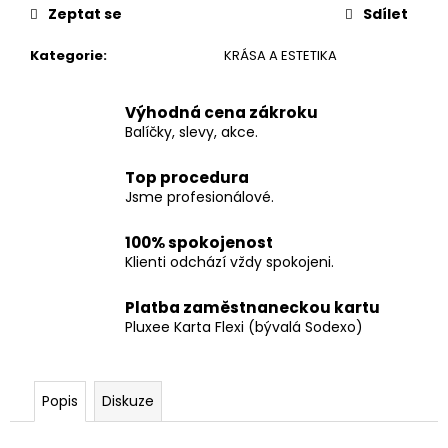
č
Zeptat se
Sdílet
u
j
Kategorie
:
KRÁSA A ESTETIKA
e
m
e
Výhodná cena zákroku
Balíčky, slevy, akce.
Top procedura
Jsme profesionálové.
100% spokojenost
Klienti odchází vždy spokojeni.
Platba zaměstnaneckou kartu
Pluxee Karta Flexi (bývalá Sodexo)
Popis
Diskuze