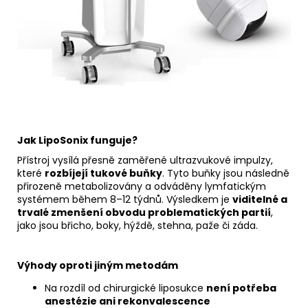
Jak LipoSonix funguje?
Přístroj vysílá přesně zaměřené ultrazvukové impulzy,
které
rozbíjejí tukové buňky
. Tyto buňky jsou následně
přirozeně metabolizovány a odváděny lymfatickým
systémem během 8–12 týdnů. Výsledkem je
viditelné a
trvalé zmenšení obvodu problematických partií
,
jako jsou břicho, boky, hýždě, stehna, paže či záda.
Výhody oproti jiným metodám
Na rozdíl od chirurgické liposukce
není potřeba
anestézie ani rekonvalescence