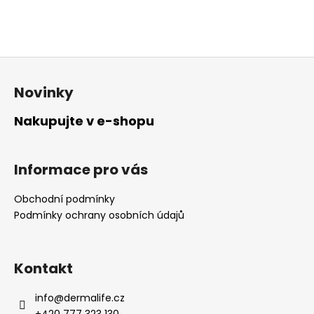
Z
á
Novinky
p
a
Nakupujte v e-shopu
t
í
Informace pro vás
Obchodní podmínky
Podmínky ochrany osobních údajů
Kontakt
info
@
dermalife.cz
+420 777 323 130