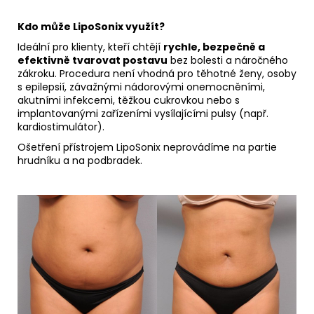
Kdo může LipoSonix využít?
Ideální pro klienty, kteří chtějí
rychle, bezpečně a
efektivně tvarovat postavu
bez bolesti a náročného
zákroku. Procedura není vhodná pro těhotné ženy, osoby
s epilepsií, závažnými nádorovými onemocněními,
akutními infekcemi, těžkou cukrovkou nebo s
implantovanými zařízeními vysílajícími pulsy (např.
kardiostimulátor).
Ošetření přístrojem LipoSonix neprovádíme na partie
hrudníku a na podbradek.