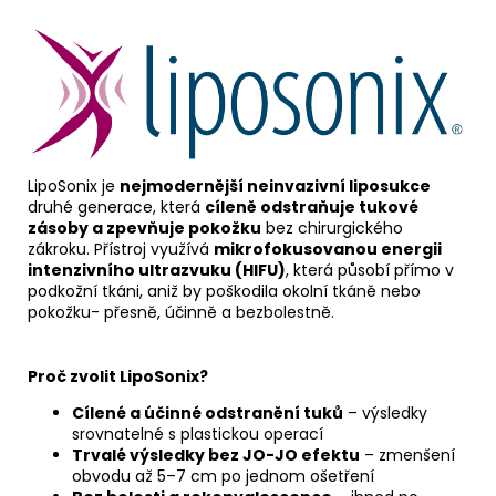
LipoSonix je
nejmodernější neinvazivní liposukce
druhé generace, která
cíleně odstraňuje tukové
zásoby a zpevňuje pokožku
bez chirurgického
zákroku. Přístroj využívá
mikrofokusovanou energii
intenzivního ultrazvuku (HIFU)
, která působí přímo v
podkožní tkáni, aniž by poškodila okolní tkáně nebo
pokožku- přesně, účinně a bezbolestně.
Proč zvolit LipoSonix?
Cílené a účinné odstranění tuků
– výsledky
srovnatelné s plastickou operací
Trvalé výsledky bez JO-JO efektu
– zmenšení
obvodu až 5–7 cm po jednom ošetření