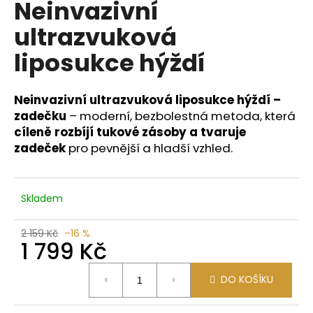
Neinvazivní
a
ultrazvuková
j
í
liposukce hýždí
t
?
Neinvazivní ultrazvuková liposukce hýždí –
zadečku
– moderní, bezbolestná metoda, která
cíleně rozbíjí tukové zásoby a tvaruje
zadeček
pro pevnější a hladší vzhled.
HLEDAT
Skladem
D
2 159 Kč
–16 %
o
1 799 Kč
p
o
Měrná
DO KOŠÍKU
cena:
r
u