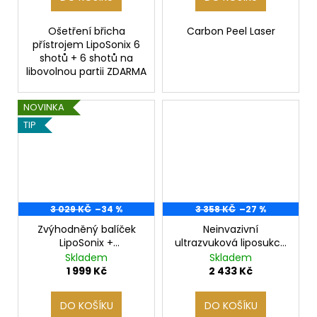
Ošetření břicha
Carbon Peel Laser
přístrojem LipoSonix 6
shotů + 6 shotů na
libovolnou partii ZDARMA
NOVINKA
TIP
3 029 KČ
–34 %
3 358 KČ
–27 %
Zvýhodněný balíček
Neinvazivní
LipoSonix +
ultrazvuková liposukce
Maderoterapie hýždí a
boků „madla lásky“-
Skladem
Skladem
nohou
BALÍČEK 2x
1 999 Kč
2 433 Kč
DO KOŠÍKU
DO KOŠÍKU