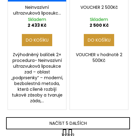
Neinvazivní
VOUCHER 2 500Kč
ultrazvuková liposukce
zad – oblast
Skladem
Skladem
„podprsenky“- BALÍČEK
2 433 Kč
2 500 Kč
2x
DO KOŠÍKU
DO KOŠÍKU
Zvýhodněný balíček 2×
VOUCHER v hodnotě 2
procedura- Neinvazivní
500Kč
ultrazvuková liposukce
zad – oblast
„podprsenky“ – moderní,
bezbolestná metoda,
která cíleně rozbíjí
tukové zásoby a tvaruje
záda,...
NAČÍST 5 DALŠÍCH
S
1
2
3