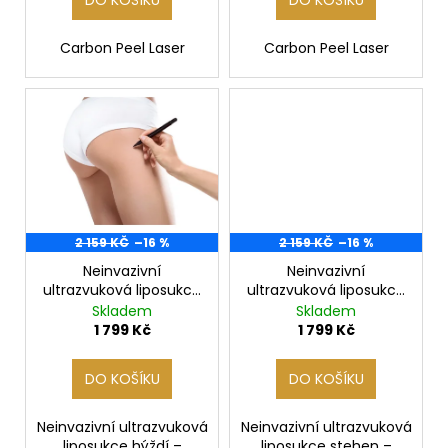
t
č
ů
u
j
Carbon Peel Laser
Carbon Peel Laser
e
m
e
2 159 KČ
–16 %
2 159 KČ
–16 %
Neinvazivní
Neinvazivní
ultrazvuková liposukce
ultrazvuková liposukce
hýždí
stehen
Skladem
Skladem
1 799 Kč
1 799 Kč
DO KOŠÍKU
DO KOŠÍKU
Neinvazivní ultrazvuková
Neinvazivní ultrazvuková
liposukce hýždí –
liposukce stehen –