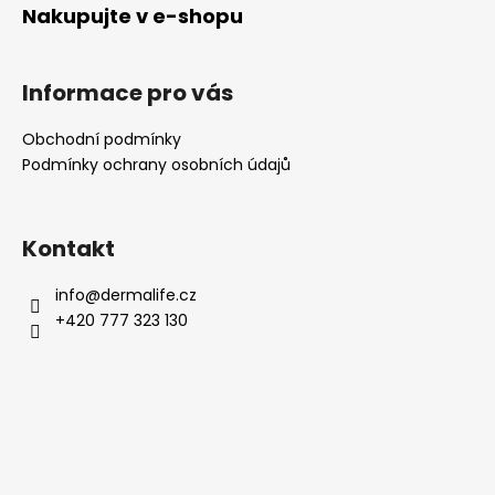
a
Nakupujte v e-shopu
t
í
Informace pro vás
Obchodní podmínky
Podmínky ochrany osobních údajů
Kontakt
info
@
dermalife.cz
+420 777 323 130