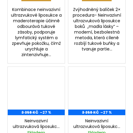
Kombinace neinvazivní
Zvýhodněný balíček 2×
ultrazvukové liposukce a
procedura- Neinvazivní
maderoterapie účinně
ultrazvuková liposukce
odbourává tukové
boků „madla lásky“ –
zásoby, podporuje
moderní, bezbolestná
lymfatický systém a
metoda, která cíleně
zpevňuje pokožku, čímž
rozbíjí tukové buňky a
urychluje a
tvaruje partie...
zintenzivňuje...
3 358 KČ
–27 %
3 358 KČ
–27 %
Neinvazivní
Neinvazivní
ultrazvuková liposukce
ultrazvuková liposukce
břicha- BALÍČEK 2x
paží- BALÍČEK 2x
Skladem
Skladem