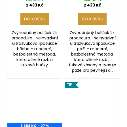
2 433 Kč
2 433 Kč
DO KOŠÍKU
DO KOŠÍKU
Zvýhodněný balíček 2×
Zvýhodněný balíček 2×
procedura- Neinvazivní
procedura- Neinvazivní
ultrazvuková liposukce
ultrazvuková liposukce
břicha – moderní,
paží – moderní,
bezbolestná metoda,
bezbolestná metoda,
která cíleně rozbíjí
která cíleně rozbíjí
tukové buňky
tukové zásoby a tvaruje
paže pro pevnější a...
TIP
3 358 KČ
–27 %