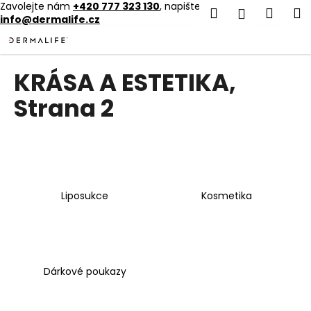
K
Zavolejte nám
+420 777 323 130
, napište nám
Hledat
Náku
M
Přihlášen
info@dermalife.cz
o
Přejít
Zpět
Zpět
košík
š
na
í
obsah
C
KRÁSA A ESTETIKA
,
k
o
Strana 2
p
o
t
ř
e
Liposukce
Kosmetika
b
u
j
e
t
Dárkové poukazy
e
Ř
n