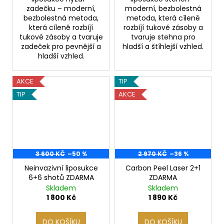
zadečku – moderní,
moderní, bezbolestná
bezbolestná metoda,
metoda, která cíleně
která cíleně rozbíjí
rozbíjí tukové zásoby a
tukové zásoby a tvaruje
tvaruje stehna pro
zadeček pro pevnější a
hladší a štíhlejší vzhled.
hladší vzhled.
AKCE
TIP
TIP
AKCE
3 600 KČ
–50 %
2 970 KČ
–36 %
Neinvazivní liposukce
Carbon Peel Laser 2+1
6+6 shotů ZDARMA
ZDARMA
Skladem
Skladem
1 800 Kč
1 890 Kč
DO KOŠÍKU
DO KOŠÍKU