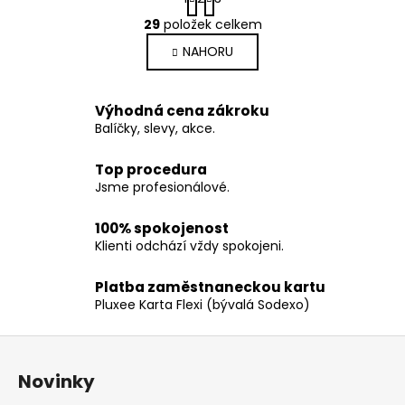
t
O
r
29
položek celkem
v
á
NAHORU
l
n
k
á
o
d
v
Výhodná cena zákroku
a
á
Balíčky, slevy, akce.
c
n
í
í
Top procedura
p
Jsme profesionálové.
r
v
100% spokojenost
k
Klienti odchází vždy spokojeni.
y
v
Platba zaměstnaneckou kartu
ý
Pluxee Karta Flexi (bývalá Sodexo)
p
i
Z
s
á
u
Novinky
p