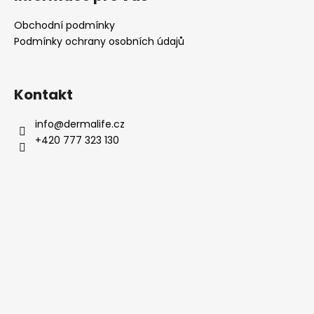
r
a
v
Obchodní podmínky
k
j
Podmínky ochrany osobních údajů
y
í
v
t
ý
?
p
Kontakt
i
s
info
@
dermalife.cz
u
+420 777 323 130
HLEDAT
D
o
p
o
r
u